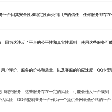
刷业务平台因其安全性和稳定性而受到用户的信任，任何服务都存在
行为，因为这违反了平台的公平性和真实性原则，使用这些服务可
碑、用户评价、服务的价格和质量、以及客服的响应速度，QQ卡盟
使用刷赞服务，这些服务存在一定的风险，可能会违反平台规则
评估风险，QQ卡盟刷业务平台作为一个提供全网最低价格的平台