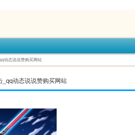
_qq动态说说赞购买网站
击_qq动态说说赞购买网站