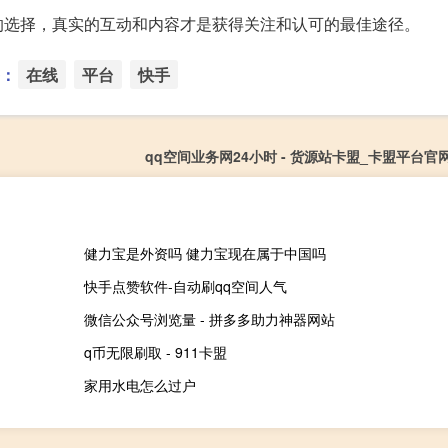
的选择，真实的互动和内容才是获得关注和认可的最佳途径。
：
在线
平台
快手
qq空间业务网24小时 - 货源站卡盟_卡盟平台官
健力宝是外资吗 健力宝现在属于中国吗
快手点赞软件-自动刷qq空间人气
微信公众号浏览量 - 拼多多助力神器网站
q币无限刷取 - 911卡盟
家用水电怎么过户