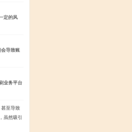
一定的风
能会导致账
刷业务平台
，甚至导致
，虽然吸引