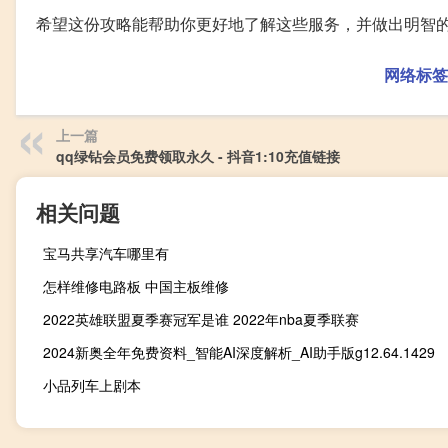
希望这份攻略能帮助你更好地了解这些服务，并做出明智
网络标签
上一篇
qq绿钻会员免费领取永久 - 抖音1:10充值链接
相关问题
宝马共享汽车哪里有
怎样维修电路板 中国主板维修
2022英雄联盟夏季赛冠军是谁 2022年nba夏季联赛
2024新奥全年免费资料_智能AI深度解析_AI助手版g12.64.1429
小品列车上剧本