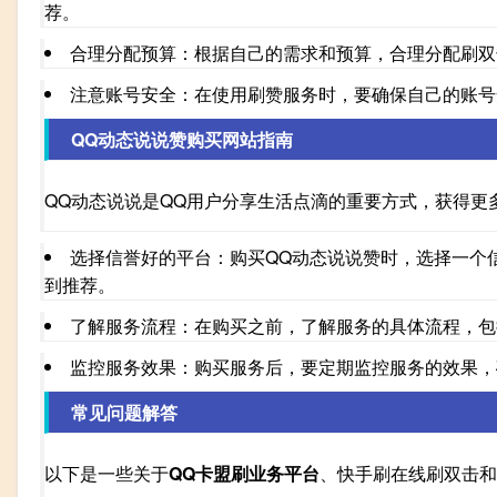
荐。
合理分配预算：根据自己的需求和预算，合理分配刷双
注意账号安全：在使用刷赞服务时，要确保自己的账号
QQ动态说说赞购买网站指南
QQ动态说说是QQ用户分享生活点滴的重要方式，获得更
选择信誉好的平台：购买QQ动态说说赞时，选择一个
到推荐。
了解服务流程：在购买之前，了解服务的具体流程，包
监控服务效果：购买服务后，要定期监控服务的效果，
常见问题解答
以下是一些关于
QQ卡盟刷业务平台
、快手刷在线刷双击和