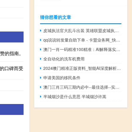
猜你想看的文章
皮城执法官大乱斗出装 英雄联盟皮城执法官出装
qq说说转发量自助下单 - 卡盟业务网_快手秒赞1000双击点赞
澳门一肖一码精准100精准：AI解释落实准入制度-1274.3D.A123
说赞的指南。
全自动化的洗车机费用
好的口碑而受
2024噢门精准正版资料_智能AI深度解析_AI助手版g12.64.742
申请美国的移民条件
澳门三肖三码三期内必中--最佳选择--实用版030.530
半城烟沙是什么意思 半城烟沙许嵩