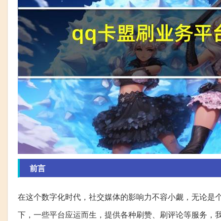
前言
在这个数字化时代，社交媒体的影响力不容小觑，无论是
下，一些平台应运而生，提供各种刷赞、刷评论等服务，我