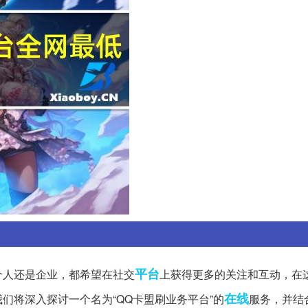
平台
个人还是企业，都希望在社交
上获得更多的关注和互动，在
在线
们将深入探讨一个名为“QQ卡盟刷业务平台”的
服务，并结