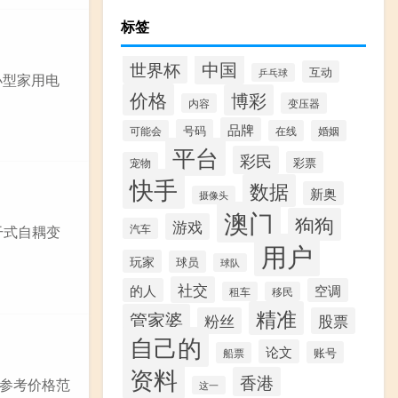
标签
中国
世界杯
互动
乒乓球
小型家用电
价格
博彩
变压器
内容
品牌
号码
可能会
在线
婚姻
平台
彩民
彩票
宠物
快手
数据
新奥
摄像头
澳门
狗狗
游戏
汽车
干式自耦变
用户
玩家
球员
球队
社交
的人
空调
租车
移民
精准
管家婆
粉丝
股票
自己的
论文
账号
船票
资料
香港
参考价格范
这一