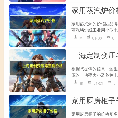
家用蒸汽炉价
家用蒸汽炉的价格因品牌
蒸汽锅炉或工业用小型电
jy
01-30
0
上海定制变压
根据您提供的信息，这里
压器，功率大小及各种电压均
sh
01-29
0
家用厨房柜子
家用厨房柜子的价格受多