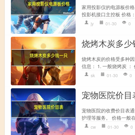
家用投影仪的电源板价格因
投影机接口主控板 价格：35
jy
01-30
0
烧烤木炭多少
烧烤木炭的价格受多种因
信息： 1. 一般烧烤炭 ： 价
sk
01-30
0
宠物医院价目
宠物医院的收费价目表通
护理等服务。 价格一般在50-
cw
01-30
0