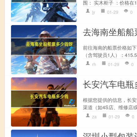
围： 实木柜子 ：价格在10,
jy
01-29
0
去海南坐船船
前往海南的船票价格如下： 1
（含驾驶员1人）：415.
rh
01-29
0
长安汽车电瓶
根据您提供的信息，长安
渠道（如4S店、维修店或
za
01-29
0
深圳小型包装