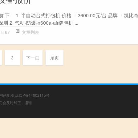
 1. 半自动台式打包机 价格 ：2600.00元/台 品牌 ：凯比奇
 2. 气动-防爆-n600a-air缝包机 ...
67
文章列表
3
下一页
尾页
网站地图
琼ICP备14002115号
，我们会及时纠正，谢谢