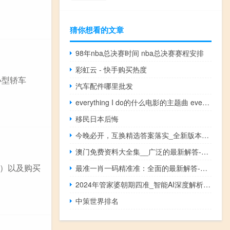
猜你想看的文章
98年nba总决赛时间 nba总决赛赛程安排
彩虹云 - 快手购买热度
 小型轿车
汽车配件哪里批发
everything I do的什么电影的主题曲 everythingido
移民日本后悔
今晚必开，互换精选答案落实_全新版本154.388
澳门免费资料大全集__广泛的最新解答-3174.WIN.184
）以及购买
最准一肖一码精准准：全面的最新解答-1214.3D.A63
2024年管家婆朝期四准_智能AI深度解析_AI助手版g12.64.1354
中策世界排名