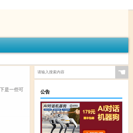
☚
下是一些可
公告