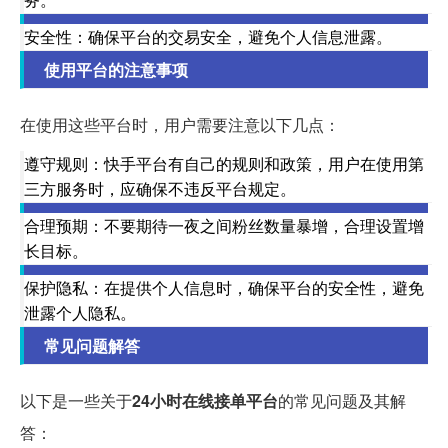
安全性：确保平台的交易安全，避免个人信息泄露。
使用平台的注意事项
在使用这些平台时，用户需要注意以下几点：
遵守规则：快手平台有自己的规则和政策，用户在使用第
三方服务时，应确保不违反平台规定。
合理预期：不要期待一夜之间粉丝数量暴增，合理设置增
长目标。
保护隐私：在提供个人信息时，确保平台的安全性，避免
泄露个人隐私。
常见问题解答
以下是一些关于
24小时在线接单平台
的常见问题及其解
答：