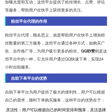
加曝光度和互动，这些平台提供了粉丝增长、点赞、评论
等服务，帮助用户在快手上获得更多的关注。
粉丝平台代理的作用
粉丝平台代理，顾名思义，就是帮助用户在快手上增加粉
丝数量的第三方服务，这些平台通过各种方式，如购买广
告、合作推广等，为用户吸引更多的粉丝。
QQ秒赞
则是这
些平台中的一种，它允许用户通过QQ快速下单，实现24
小时自助服务。
自助下单平台的优势
自助下单平台为用户提供了极大的便利性，用户可以根据
自己的需求，随时下单购买服务，这种平台的优势在于：
灵活性：用户可以根据自己的时间安排和预算，灵活选择