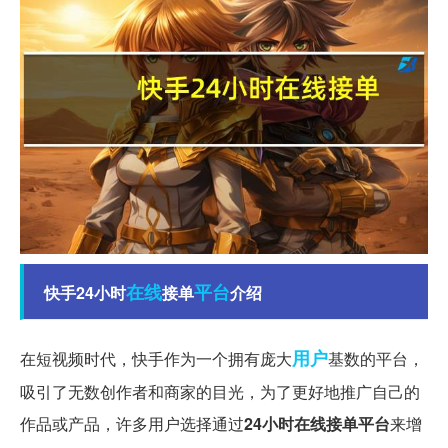
在线
平台
快手24小时
接单
介绍
用户
在短视频时代，快手作为一个拥有庞大
基数的平台，
吸引了无数创作者和商家的目光，为了更好地推广自己的
作品或产品，许多用户选择通过
24小时在线接单平台
来增