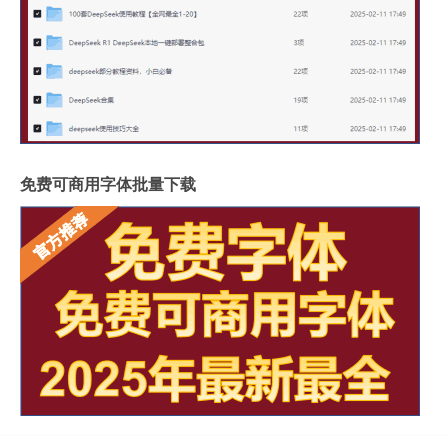
免费可商用字体批量下载