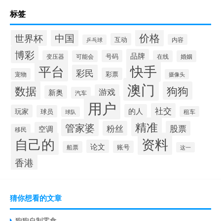
标签
价格
中国
世界杯
互动
内容
乒乓球
博彩
品牌
号码
变压器
可能会
在线
婚姻
快手
平台
彩民
彩票
宠物
摄像头
澳门
数据
狗狗
游戏
新奥
汽车
用户
社交
的人
玩家
球员
租车
球队
精准
管家婆
粉丝
股票
空调
移民
自己的
资料
论文
账号
船票
这一
香港
猜你想看的文章
狗狗自制零食