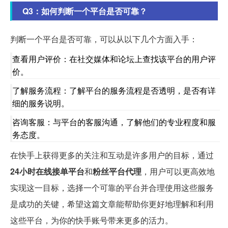
Q3：如何判断一个平台是否可靠？
判断一个平台是否可靠，可以从以下几个方面入手：
查看用户评价：在社交媒体和论坛上查找该平台的用户评
价。
了解服务流程：了解平台的服务流程是否透明，是否有详
细的服务说明。
咨询客服：与平台的客服沟通，了解他们的专业程度和服
务态度。
在快手上获得更多的关注和互动是许多用户的目标，通过
24小时在线接单平台
和
粉丝平台代理
，用户可以更高效地
实现这一目标，选择一个可靠的平台并合理使用这些服务
是成功的关键，希望这篇文章能帮助你更好地理解和利用
这些平台，为你的快手账号带来更多的活力。