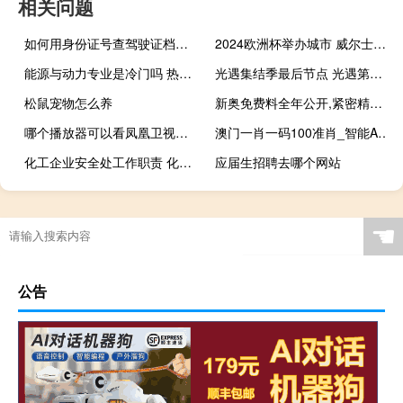
相关问题
如何用身份证号查驾驶证档案编号 身份证号码查询个人档案
2024欧洲杯举办城市 威尔士公开赛2023
能源与动力专业是冷门吗 热能与动力工程专业排名
光遇集结季最后节点 光遇第四个任务集结季
松鼠宠物怎么养
新奥免费料全年公开,紧密精选解释落实_GM版14.26.47
哪个播放器可以看凤凰卫视的直播 看见在哪个播放器能看
澳门一肖一码100准肖_智能AI深度解析_爱采购版v47.08.179
化工企业安全处工作职责 化工企业安全管理制度
应届生招聘去哪个网站
☚
公告