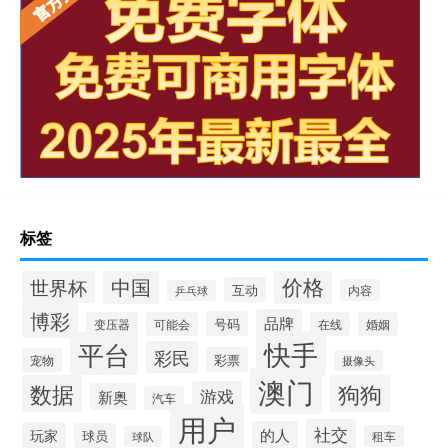
标签
价格
中国
世界杯
互动
内容
乒乓球
博彩
品牌
号码
变压器
可能会
在线
婚姻
快手
平台
彩民
彩票
宠物
摄像头
澳门
数据
狗狗
游戏
新奥
汽车
用户
社交
的人
玩家
球员
租车
球队