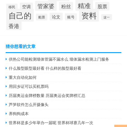
精准
管家婆
粉丝
股票
空调
移民
自己的
资料
论文
账号
船票
这一
香港
猜你想看的文章
供热公司能检测墙体管漏不漏水么 墙体漏水检测上门服务
什么脸型眼型最好看 什么样的脸型最好看
重大自动化如何
用回乡证可以买机票吗
历届奥运金牌榜数量 历届奥运会奖牌榜汇总
芦笋软件怎么开摄像头
养狗狗成本
世界杯是多少年举办一届呢 世界杯球赛几年一次